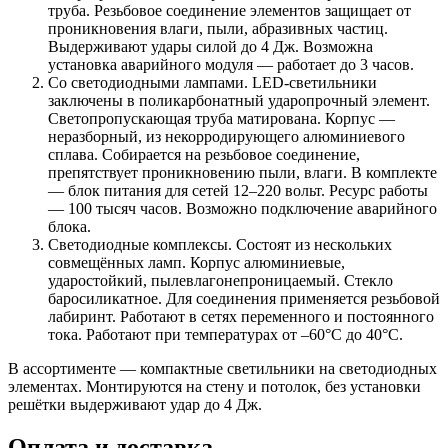
труба. Резьбовое соединение элементов защищает от
проникновения влаги, пыли, абразивных частиц.
Выдерживают удары силой до 4 Дж. Возможна
установка аварийного модуля — работает до 3 часов.
Со светодиодными лампами. LED-светильники
заключены в поликарбонатный ударопрочный элемент.
Светопропускающая труба матирована. Корпус —
неразборный, из некорродирующего алюминиевого
сплава. Собирается на резьбовое соединение,
препятствует проникновению пыли, влаги. В комплекте
— блок питания для сетей 12–220 вольт. Ресурс работы
— 100 тысяч часов. Возможно подключение аварийного
блока.
Светодиодные комплексы. Состоят из нескольких
совмещённых ламп. Корпус алюминиевые,
ударостойкий, пылевлагонепроницаемый. Стекло
баросиликатное. Для соединения применяется резьбовой
лабиринт. Работают в сетях переменного и постоянного
тока. Работают при температурах от –60°С до 40°С.
В ассортименте — компактные светильники на светодиодных
элементах. Монтируются на стену и потолок, без установки
решётки выдерживают удар до 4 Дж.
Оплата и доставка