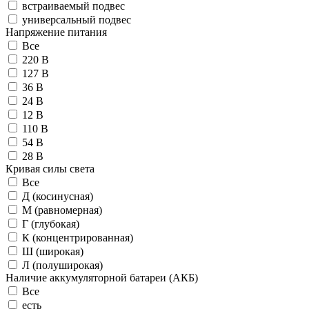
встраиваемый подвес
универсальный подвес
Напряжение питания
Все
220 В
127 В
36 В
24 В
12 В
110 В
54 В
28 В
Кривая силы света
Все
Д (косинусная)
М (равномерная)
Г (глубокая)
К (концентрированная)
Ш (широкая)
Л (полуширокая)
Наличие аккумуляторной батареи (АКБ)
Все
есть