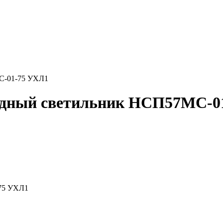
С-01-75 УХЛ1
дный светильник НСП57МС-0
75 УХЛ1