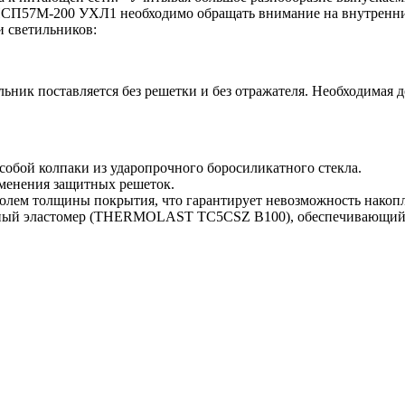
НСП57М-200 УХЛ1 необходимо обращать внимание на внутренние
 светильников:
льник поставляется без решетки и без отражателя. Необходимая 
обой колпаки из ударопрочного боросиликатного стекла.
именения защитных решеток.
лем толщины покрытия, что гарантирует невозможность накопле
ный эластомер (THERMOLAST TC5CSZ B100), обеспечивающий в