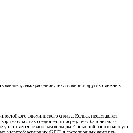
атывающей, лакокрасочной, текстильной и других смежных
ионностойкого алюминиевого сплава. Колпак представляет
 корпусом колпак соединяется посредством байонетного
е уплотняется резиновым кольцом. Составной частью корпуса
мых энергосберегающих (КЛЛ) и светодиодных ламп при