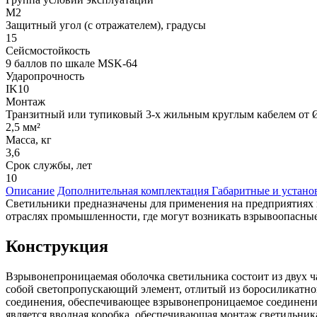
М2
Защитный угол (с отражателем), градусы
15
Сейсмостойкость
9 баллов по шкале МSK-64
Ударопрочность
IK10
Монтаж
Транзитный или тупиковый 3-х жильным круглым кабелем от Ø
2,5 мм²
Масса, кг
3,6
Срок службы, лет
10
Описание
Дополнительная комплектация
Габаритные и устан
Светильники предназначены для применения на предприятиях 
отраслях промышленности, где могут возникать взрывоопасные
Конструкция
Взрывонепроницаемая оболочка светильника состоит из двух ч
собой светопропускающий элемент, отлитый из боросиликатног
соединения, обеспечивающее взрывонепроницаемое соединение
является вводная коробка, обеспечивающая монтаж светильни