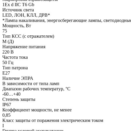
1Ех d IIC T6 Gb
Источник света
LED, ЛОН, КЛЛ, ДРВ*
*Лампа накаливания, энергосберегающие лампы, светодиодны
Мощность, Вт
75
Тип КСС (с отражателем)
М (Д)
Напряжение питания
220 В
Частота тока
50 Гц
Тип патрона
Е27
Наличие ЭПРА
В зависимости от типа ламп
Диапазон рабочих температур, °С
-60…+40
Степень защиты
IP67
Коэффициент мощности, не менее
0,85
Класс защиты от поражения электрическим током
I
Группа условий эксплуатации