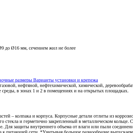
9 до Ø16 мм, сечением жил не более
овочные размеры
Варианты установки и крепежа
газовой, нефтяной, нефтехимической, химической, деревообраб
 среды, в зонах 1 и 2 в помещениях и на открытых площадках.
астей – колпака и корпуса. Корпусные детали отлиты из корроз
о стекла и герметично закрепленный в металлическом кольце. С
. Для защиты внутреннего объема от влаги или пыли соединени
ка к питающей сети. *Учитывая большое разнообразие выпускае